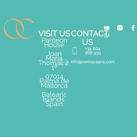
VISIT US
CONTACT
Panteon
US
House
+34 604
Joan
866 939
María
Thomás 2,
info@nemoceans.com
1º
07014
Palma de
Mallorca
Balearic
Islands,
Spain